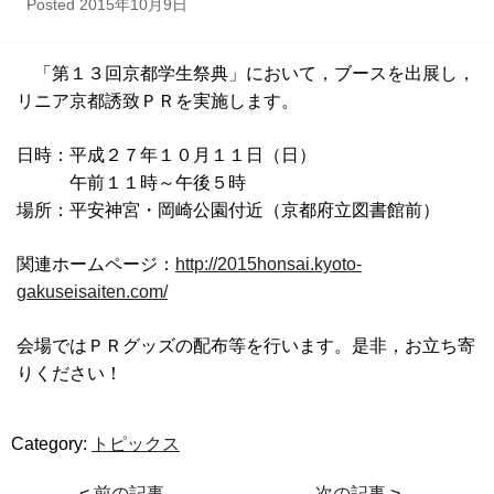
Posted
2015年10月9日
「第１３回京都学生祭典」において，ブースを出展し，
リニア京都誘致ＰＲを実施します。
日時：平成２７年１０月１１日（日）
午前１１時～午後５時
場所：平安神宮・岡崎公園付近（京都府立図書館前）
関連ホームページ：
http://2015honsai.kyoto-
gakuseisaiten.com/
会場ではＰＲグッズの配布等を行います。是非，お立ち寄
りください！
Category:
トピックス
<
前の記事
次の記事
>