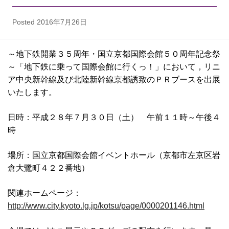
Posted
2016年7月26日
～地下鉄開業３５周年・国立京都国際会館５０周年記念祭
～「地下鉄に乗って国際会館に行くっ！」において，リニ
ア中央新幹線及び北陸新幹線京都誘致のＰＲブースを出展
いたします。
日時：平成２８年７月３０日（土） 午前１１時～午後４
時
場所：国立京都国際会館イベントホール（京都市左京区岩
倉大鷺町４２２番地）
関連ホームページ：
http://www.city.kyoto.lg.jp/kotsu/page/0000201146.html