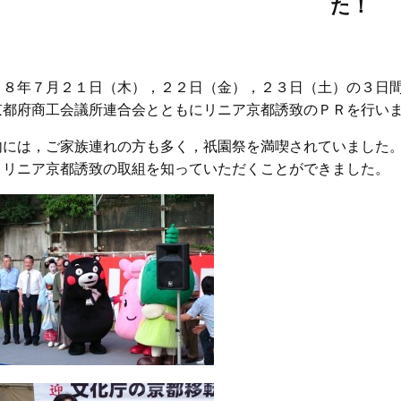
た！
２８年７月２１日（木），２２日（金），２３日（土）の３日間
京都府商工会議所連合会とともにリニア京都誘致のＰＲを行い
内には，ご家族連れの方も多く，祇園祭を満喫されていました
，リニア京都誘致の取組を知っていただくことができました。