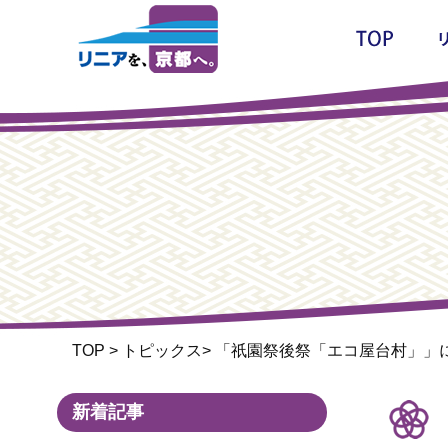
TOP
>
トピックス
>
「祇園祭後祭「エコ屋台村」」
新着記事