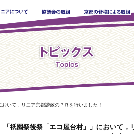
において，リニア京都誘致のＰＲを行いました！
「祇園祭後祭「エコ屋台村」」において，