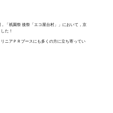
，「祇園祭 後祭「エコ屋台村」」において，京
ました！
。リニアＰＲブースにも多くの方に立ち寄ってい