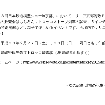
３８回日本鉄道模型ショーin京都」において，リニア京都誘致
品の販売会はもちろん，トロッコストーブ列車の試乗，５インチ
」の特別開館など，親子で楽しめるイベントです。会場内で，リ
い！
：平成２８年２月２７日（土），２８日（日） 両日とも，午
：嵯峨野観光鉄道トロッコ嵯峨駅（JR嵯峨嵐山駅すぐ）
ホームページ：
http://www.kbs-kyoto.co.jp/contents/ticket/2015/t
<
次の記事
以前の記事