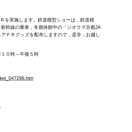
ＰＲを実施します。鉄道模型ショーは，鉄道模
新幹線の乗車，冬期休館中の「ジオラマ京都JA
ニアＰＲグッズを配布しますので，是非，お越し
前１０時～午後５時
icket_047296.htm
>