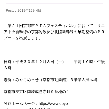
Posted
2018年12月4日
「第２１回京都市ＰＴＡフェスティバル」において，リニ
ア中央新幹線の京都誘致及び北陸新幹線の早期整備のＰＲ
ブースを出展します。
日時：平成３０年１２月８日（土） 午前１０時～午後
３時
場所：みやこめっせ（京都市勧業館）３階第３展示場
京都市左京区岡崎成勝寺町９番地の１
関連ホームページ：
https://www.doyo-