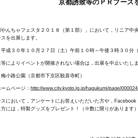
京都誘致等のＰＲブース
都やんちゃフェスタ２０１８（第１部）」において，リニア中
ースを出展します。
：平成３０年１０月２７日（土）午前１０時～午後３時３０分
天等によりイベントが開催されない場合は，出展を中止いたし
：梅小路公園（京都市下京区観喜寺町）
ホームページ：
http://www.city.kyoto.lg.jp/hagukumi/page/00002
スにおいて，アンケートにお答えいただいた方や，Facebo
た方には，特製グッズをプレゼント！（※数に限りがあります