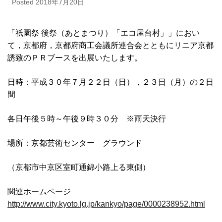
Posted
2018年7月20日
「祇園祭 後祭（あとまつり）「エコ屋台村」」におい
て，京都府，京都府商工会議所連合会とともにリニア京都
誘致のＰＲブースを出展いたします。
日時：平成３０年７月２２日（日），２３日（月）の２日
間
各日午後５時～午後９時３０分 ※雨天決行
場所：京都芸術センター グラウンド
（京都市中京区室町通錦小路上る東側）
関連ホームページ
http://www.city.kyoto.lg.jp/kankyo/page/0000238952.html