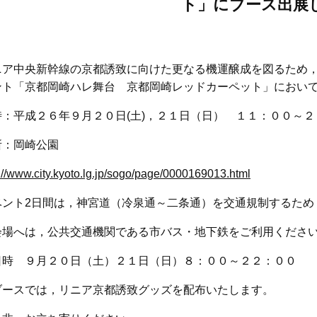
ト」にブース出展
ア中央新幹線の京都誘致に向けた更なる機運醸成を図るため，
ント「京都岡崎ハレ舞台 京都岡崎レッドカーペット」において
：平成２６年９月２０日(土)，２１日（日） １１：００～２
：岡崎公園
://www.city.kyoto.lg.jp/sogo/page/0000169013.html
ント2日間は，神宮道（冷泉通～二条通）を交通規制するため
場へは，公共交通機関である市バス・地下鉄をご利用くださ
時 ９月２０日（土）２１日（日）８：００～２２：００
スでは，リニア京都誘致グッズを配布いたします。