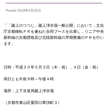
Posted
2018年4月25日
「「蹴上のつつじ」蹴上浄水場一般公開」において，文化
庁京都移転ＰＲを兼ねた合同ブースを出展し，リニア中央
新幹線の京都誘致及び北陸新幹線の早期整備のＰＲを行い
ます。
日時：平成３０年５月３日（木・祝），４日（金・祝）
両日とも午前９時～午後４時
場所：上下水道局蹴上浄水場
（京都市東山区粟田口華頂町３）