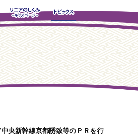
中央新幹線京都誘致等のＰＲを行