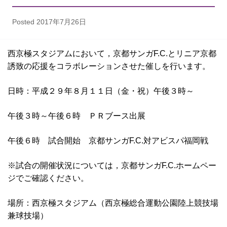
Posted
2017年7月26日
西京極スタジアムにおいて，京都サンガF.C.とリニア京都
誘致の応援をコラボレーションさせた催しを行います。
日時：平成２９年８月１１日（金・祝）午後３時～
午後３時～午後６時 ＰＲブース出展
午後６時 試合開始 京都サンガF.C.対アビスパ福岡戦
※試合の開催状況については，京都サンガF.C.ホームペー
ジでご確認ください。
場所：西京極スタジアム（西京極総合運動公園陸上競技場
兼球技場）