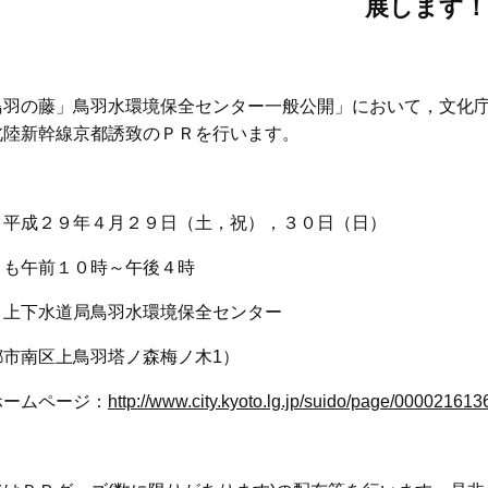
展します！
鳥羽の藤」鳥羽水環境保全センター一般公開」において，文化
北陸新幹線京都誘致のＰＲを行います。
：平成２９年４月２９日（土，祝），３０日（日）
とも午前１０時～午後４時
：上下水道局鳥羽水環境保全センター
都市南区上鳥羽塔ノ森梅ノ木1）
ホームページ：
http://www.city.kyoto.lg.jp/suido/page/000021613