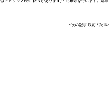
ではＰＲグッズ(数に限りがあります)の配布等を行います。是
<
次の記事
以前の記事