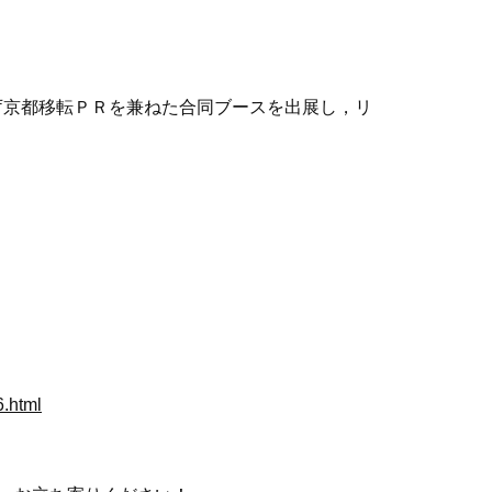
庁京都移転ＰＲを兼ねた合同ブースを出展し，リ
6.html